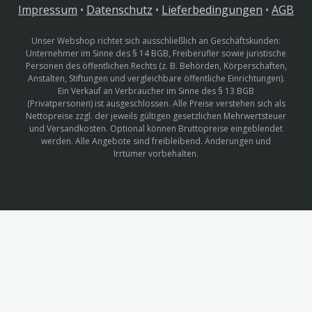
Impressum
•
Datenschutz
•
Lieferbedingungen
•
AGB
Unser Webshop richtet sich ausschließlich an Geschäftskunden:
Unternehmer im Sinne des § 14 BGB, Freiberufler sowie juristische
Personen des öffentlichen Rechts (z. B. Behörden, Körperschaften,
Anstalten, Stiftungen und vergleichbare öffentliche Einrichtungen).
Ein Verkauf an Verbraucher im Sinne des § 13 BGB
(Privatpersonen) ist ausgeschlossen. Alle Preise verstehen sich als
Nettopreise zzgl. der jeweils gültigen gesetzlichen Mehrwertsteuer
und Versandkosten. Optional können Bruttopreise eingeblendet
werden. Alle Angebote sind freibleibend. Änderungen und
Irrtümer vorbehalten.