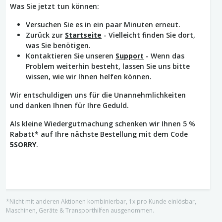
Was Sie jetzt tun können:
Versuchen Sie es in ein paar Minuten erneut.
Zurück zur
Startseite
- Vielleicht finden Sie dort,
was Sie benötigen.
Kontaktieren Sie unseren
Support
- Wenn das
Problem weiterhin besteht, lassen Sie uns bitte
wissen, wie wir Ihnen helfen können.
Wir entschuldigen uns für die Unannehmlichkeiten
und danken Ihnen für Ihre Geduld.
Als kleine Wiedergutmachung schenken wir Ihnen 5 %
Rabatt* auf Ihre nächste Bestellung mit dem Code
5SORRY
.
*Nicht mit anderen Aktionen kombinierbar, 1x pro Kunde einlösbar,
Maschinen, Geräte & Transporthilfen ausgenommen.