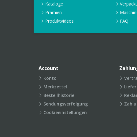
Kataloge
Verpack
Prämien
Maschin
Produktvideos
FAQ
Account
Zahlun
Konto
Vertr
Merkzettel
Liefe
Bestellhistorie
Rekla
Sendungsverfolgung
Zahlu
Cookieeinstellungen