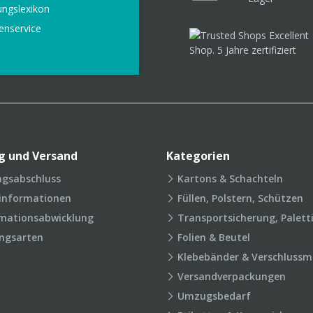
ungslexikon
enservice
g und Versand
Kategorien
agsabschluss
Kartons & Schachteln
rinformationen
Füllen, Polstern, Schützen
mationsabwicklung
Transportsicherung, Palett
ngsarten
Folien & Beutel
Klebebänder & Verschlussmi
Versandverpackungen
Umzugsbedarf