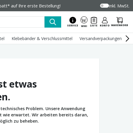
tt* auf Ihre erste Bestellung!
inkl. MwSt.
WARENKORB
SERVICE
LISTE
KONTO
WIKI
tel
Klebebänder & Verschlussmittel
Versandverpackungen
U
st etwas
en.
in technisches Problem. Unsere Anwendung
wie erwartet. Wir arbeiten bereits daran,
öglich zu beheben.