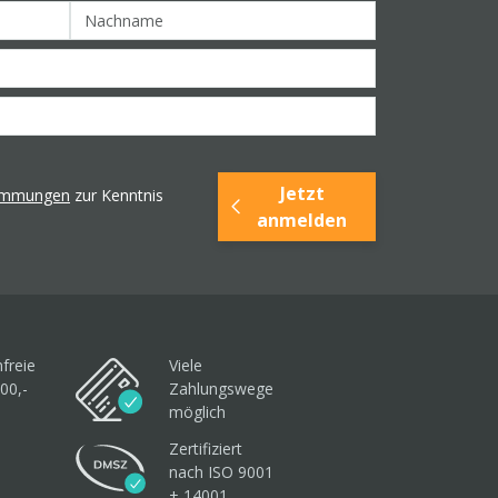
Jetzt
timmungen
zur Kenntnis
anmelden
freie
Viele
00,-
Zahlungswege
möglich
Zertifiziert
nach ISO 9001
+ 14001