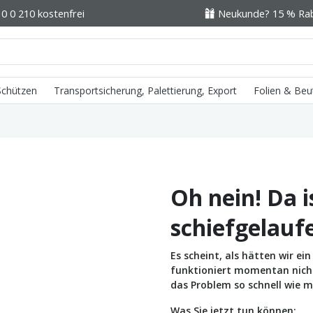
0 0 210 kostenfrei
Neukunde? 15 % Raba
 Schützen
Transportsicherung, Palettierung, Export
Folien & Beu
Oh nein! Da i
schiefgelauf
Es scheint, als hätten wir e
funktioniert momentan nicht 
das Problem so schnell wie m
Was Sie jetzt tun können: