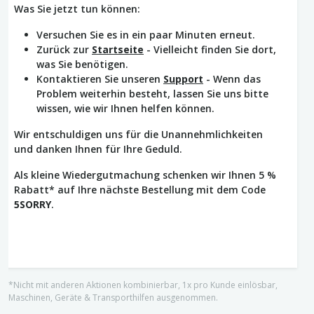
Was Sie jetzt tun können:
Versuchen Sie es in ein paar Minuten erneut.
Zurück zur
Startseite
- Vielleicht finden Sie dort,
was Sie benötigen.
Kontaktieren Sie unseren
Support
- Wenn das
Problem weiterhin besteht, lassen Sie uns bitte
wissen, wie wir Ihnen helfen können.
Wir entschuldigen uns für die Unannehmlichkeiten
und danken Ihnen für Ihre Geduld.
Als kleine Wiedergutmachung schenken wir Ihnen 5 %
Rabatt* auf Ihre nächste Bestellung mit dem Code
5SORRY
.
*Nicht mit anderen Aktionen kombinierbar, 1x pro Kunde einlösbar,
Maschinen, Geräte & Transporthilfen ausgenommen.