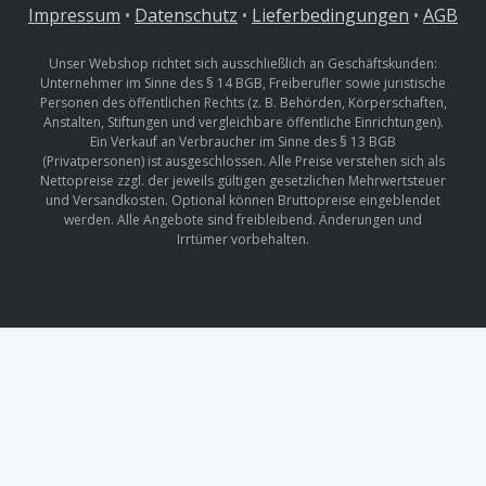
Impressum
•
Datenschutz
•
Lieferbedingungen
•
AGB
Unser Webshop richtet sich ausschließlich an Geschäftskunden:
Unternehmer im Sinne des § 14 BGB, Freiberufler sowie juristische
Personen des öffentlichen Rechts (z. B. Behörden, Körperschaften,
Anstalten, Stiftungen und vergleichbare öffentliche Einrichtungen).
Ein Verkauf an Verbraucher im Sinne des § 13 BGB
(Privatpersonen) ist ausgeschlossen. Alle Preise verstehen sich als
Nettopreise zzgl. der jeweils gültigen gesetzlichen Mehrwertsteuer
und Versandkosten. Optional können Bruttopreise eingeblendet
werden. Alle Angebote sind freibleibend. Änderungen und
Irrtümer vorbehalten.