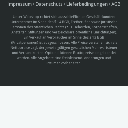
Impressum
•
Datenschutz
•
Lieferbedingungen
•
AGB
Unser Webshop richtet sich ausschließlich an Geschäftskunden:
Unternehmer im Sinne des § 14 BGB, Freiberufler sowie juristische
Personen des öffentlichen Rechts (z. B. Behörden, Körperschaften,
Anstalten, Stiftungen und vergleichbare öffentliche Einrichtungen).
Ein Verkauf an Verbraucher im Sinne des § 13 BGB
(Privatpersonen) ist ausgeschlossen. Alle Preise verstehen sich als
Nettopreise zzgl. der jeweils gültigen gesetzlichen Mehrwertsteuer
und Versandkosten. Optional können Bruttopreise eingeblendet
werden. Alle Angebote sind freibleibend. Änderungen und
Irrtümer vorbehalten.