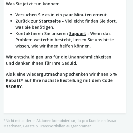
Was Sie jetzt tun können:
Versuchen Sie es in ein paar Minuten erneut.
Zurück zur
Startseite
- Vielleicht finden Sie dort,
was Sie benötigen.
Kontaktieren Sie unseren
Support
- Wenn das
Problem weiterhin besteht, lassen Sie uns bitte
wissen, wie wir Ihnen helfen können.
Wir entschuldigen uns für die Unannehmlichkeiten
und danken Ihnen für Ihre Geduld.
Als kleine Wiedergutmachung schenken wir Ihnen 5 %
Rabatt* auf Ihre nächste Bestellung mit dem Code
5SORRY
.
*Nicht mit anderen Aktionen kombinierbar, 1x pro Kunde einlösbar,
Maschinen, Geräte & Transporthilfen ausgenommen.