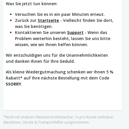
Was Sie jetzt tun können:
Versuchen Sie es in ein paar Minuten erneut.
Zurück zur
Startseite
- Vielleicht finden Sie dort,
was Sie benötigen.
Kontaktieren Sie unseren
Support
- Wenn das
Problem weiterhin besteht, lassen Sie uns bitte
wissen, wie wir Ihnen helfen können.
Wir entschuldigen uns für die Unannehmlichkeiten
und danken Ihnen für Ihre Geduld.
Als kleine Wiedergutmachung schenken wir Ihnen 5 %
Rabatt* auf Ihre nächste Bestellung mit dem Code
5SORRY
.
*Nicht mit anderen Aktionen kombinierbar, 1x pro Kunde einlösbar,
Maschinen, Geräte & Transporthilfen ausgenommen.