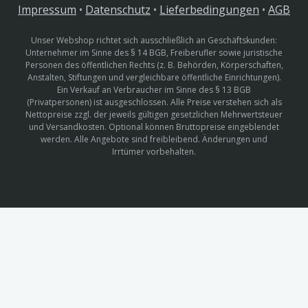
Impressum
•
Datenschutz
•
Lieferbedingungen
•
AGB
Unser Webshop richtet sich ausschließlich an Geschäftskunden:
Unternehmer im Sinne des § 14 BGB, Freiberufler sowie juristische
Personen des öffentlichen Rechts (z. B. Behörden, Körperschaften,
Anstalten, Stiftungen und vergleichbare öffentliche Einrichtungen).
Ein Verkauf an Verbraucher im Sinne des § 13 BGB
(Privatpersonen) ist ausgeschlossen. Alle Preise verstehen sich als
Nettopreise zzgl. der jeweils gültigen gesetzlichen Mehrwertsteuer
und Versandkosten. Optional können Bruttopreise eingeblendet
werden. Alle Angebote sind freibleibend. Änderungen und
Irrtümer vorbehalten.