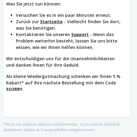
Was Sie jetzt tun können:
Versuchen Sie es in ein paar Minuten erneut.
Zurück zur
Startseite
- Vielleicht finden Sie dort,
was Sie benötigen.
Kontaktieren Sie unseren
Support
- Wenn das
Problem weiterhin besteht, lassen Sie uns bitte
wissen, wie wir Ihnen helfen können.
Wir entschuldigen uns für die Unannehmlichkeiten
und danken Ihnen für Ihre Geduld.
Als kleine Wiedergutmachung schenken wir Ihnen 5 %
Rabatt* auf Ihre nächste Bestellung mit dem Code
5SORRY
.
*Nicht mit anderen Aktionen kombinierbar, 1x pro Kunde einlösbar,
Maschinen, Geräte & Transporthilfen ausgenommen.