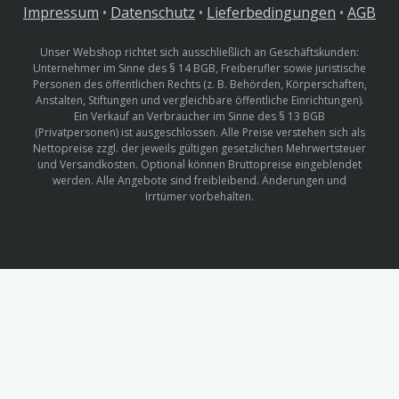
Impressum
•
Datenschutz
•
Lieferbedingungen
•
AGB
Unser Webshop richtet sich ausschließlich an Geschäftskunden:
Unternehmer im Sinne des § 14 BGB, Freiberufler sowie juristische
Personen des öffentlichen Rechts (z. B. Behörden, Körperschaften,
Anstalten, Stiftungen und vergleichbare öffentliche Einrichtungen).
Ein Verkauf an Verbraucher im Sinne des § 13 BGB
(Privatpersonen) ist ausgeschlossen. Alle Preise verstehen sich als
Nettopreise zzgl. der jeweils gültigen gesetzlichen Mehrwertsteuer
und Versandkosten. Optional können Bruttopreise eingeblendet
werden. Alle Angebote sind freibleibend. Änderungen und
Irrtümer vorbehalten.