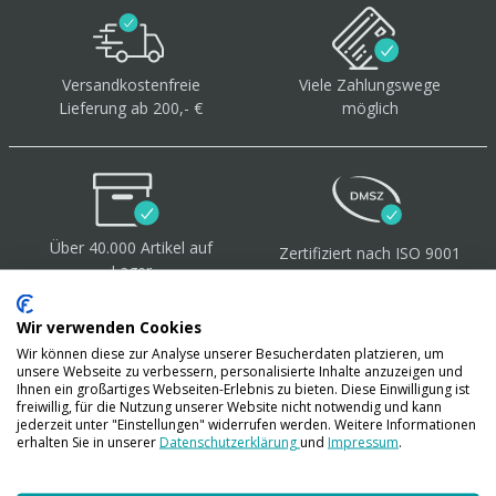
Versandkostenfreie
Viele Zahlungswege
Lieferung ab 200,- €
möglich
Über 40.000 Artikel
auf
Zertifiziert
nach ISO 9001
Lager
+ 14001
Wir verwenden Cookies
Wir können diese zur Analyse unserer Besucherdaten platzieren, um
unsere Webseite zu verbessern, personalisierte Inhalte anzuzeigen und
Ihnen ein großartiges Webseiten-Erlebnis zu bieten. Diese Einwilligung ist
freiwillig, für die Nutzung unserer Website nicht notwendig und kann
jederzeit unter "Einstellungen" widerrufen werden. Weitere Informationen
erhalten Sie in unserer
Datenschutzerklärung
und
Impressum
.