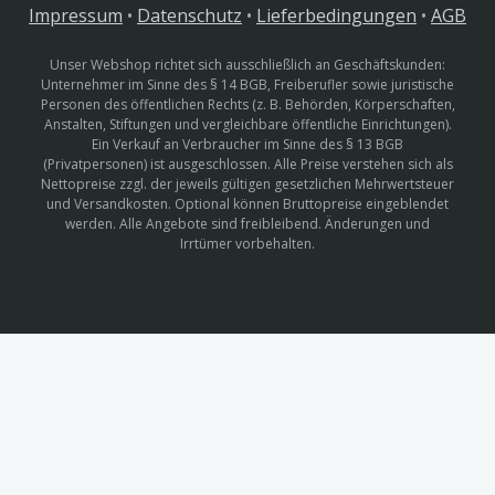
Impressum
•
Datenschutz
•
Lieferbedingungen
•
AGB
Unser Webshop richtet sich ausschließlich an Geschäftskunden:
Unternehmer im Sinne des § 14 BGB, Freiberufler sowie juristische
Personen des öffentlichen Rechts (z. B. Behörden, Körperschaften,
Anstalten, Stiftungen und vergleichbare öffentliche Einrichtungen).
Ein Verkauf an Verbraucher im Sinne des § 13 BGB
(Privatpersonen) ist ausgeschlossen. Alle Preise verstehen sich als
Nettopreise zzgl. der jeweils gültigen gesetzlichen Mehrwertsteuer
und Versandkosten. Optional können Bruttopreise eingeblendet
werden. Alle Angebote sind freibleibend. Änderungen und
Irrtümer vorbehalten.