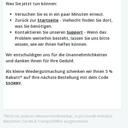
Was Sie jetzt tun können:
Versuchen Sie es in ein paar Minuten erneut.
Zurück zur
Startseite
- Vielleicht finden Sie dort,
was Sie benötigen.
Kontaktieren Sie unseren
Support
- Wenn das
Problem weiterhin besteht, lassen Sie uns bitte
wissen, wie wir Ihnen helfen können.
Wir entschuldigen uns für die Unannehmlichkeiten
und danken Ihnen für Ihre Geduld.
Als kleine Wiedergutmachung schenken wir Ihnen 5 %
Rabatt* auf Ihre nächste Bestellung mit dem Code
5SORRY
.
*Nicht mit anderen Aktionen kombinierbar, 1x pro Kunde einlösbar,
Maschinen, Geräte & Transporthilfen ausgenommen.