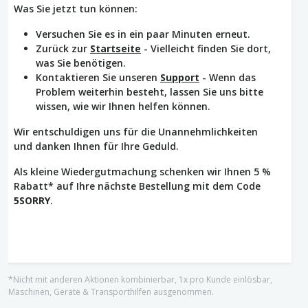
Was Sie jetzt tun können:
Versuchen Sie es in ein paar Minuten erneut.
Zurück zur
Startseite
- Vielleicht finden Sie dort,
was Sie benötigen.
Kontaktieren Sie unseren
Support
- Wenn das
Problem weiterhin besteht, lassen Sie uns bitte
wissen, wie wir Ihnen helfen können.
Wir entschuldigen uns für die Unannehmlichkeiten
und danken Ihnen für Ihre Geduld.
Als kleine Wiedergutmachung schenken wir Ihnen 5 %
Rabatt* auf Ihre nächste Bestellung mit dem Code
5SORRY
.
*Nicht mit anderen Aktionen kombinierbar, 1x pro Kunde einlösbar,
Maschinen, Geräte & Transporthilfen ausgenommen.