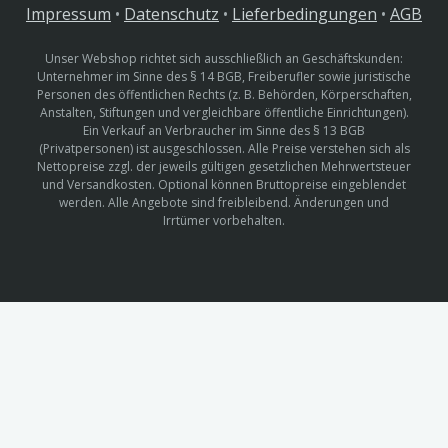
Impressum
•
Datenschutz
•
Lieferbedingungen
•
AGB
Unser Webshop richtet sich ausschließlich an Geschäftskunden:
Unternehmer im Sinne des § 14 BGB, Freiberufler sowie juristische
Personen des öffentlichen Rechts (z. B. Behörden, Körperschaften,
Anstalten, Stiftungen und vergleichbare öffentliche Einrichtungen).
Ein Verkauf an Verbraucher im Sinne des § 13 BGB
(Privatpersonen) ist ausgeschlossen. Alle Preise verstehen sich als
Nettopreise zzgl. der jeweils gültigen gesetzlichen Mehrwertsteuer
und Versandkosten. Optional können Bruttopreise eingeblendet
werden. Alle Angebote sind freibleibend. Änderungen und
Irrtümer vorbehalten.