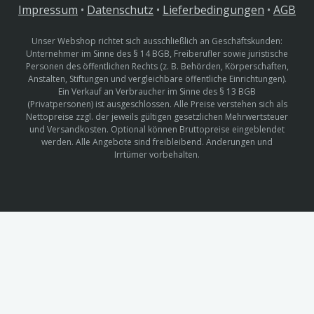
Impressum
•
Datenschutz
•
Lieferbedingungen
•
AGB
Unser Webshop richtet sich ausschließlich an Geschäftskunden:
Unternehmer im Sinne des § 14 BGB, Freiberufler sowie juristische
Personen des öffentlichen Rechts (z. B. Behörden, Körperschaften,
Anstalten, Stiftungen und vergleichbare öffentliche Einrichtungen).
Ein Verkauf an Verbraucher im Sinne des § 13 BGB
(Privatpersonen) ist ausgeschlossen. Alle Preise verstehen sich als
Nettopreise zzgl. der jeweils gültigen gesetzlichen Mehrwertsteuer
und Versandkosten. Optional können Bruttopreise eingeblendet
werden. Alle Angebote sind freibleibend. Änderungen und
Irrtümer vorbehalten.