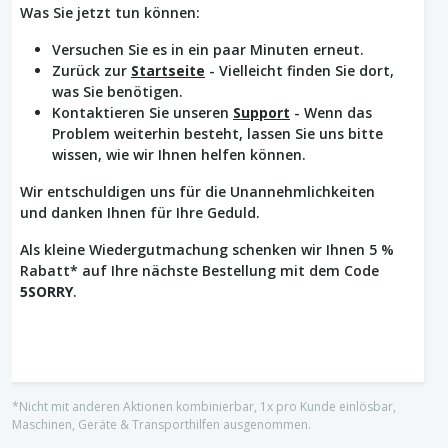
Was Sie jetzt tun können:
Versuchen Sie es in ein paar Minuten erneut.
Zurück zur
Startseite
- Vielleicht finden Sie dort,
was Sie benötigen.
Kontaktieren Sie unseren
Support
- Wenn das
Problem weiterhin besteht, lassen Sie uns bitte
wissen, wie wir Ihnen helfen können.
Wir entschuldigen uns für die Unannehmlichkeiten
und danken Ihnen für Ihre Geduld.
Als kleine Wiedergutmachung schenken wir Ihnen 5 %
Rabatt* auf Ihre nächste Bestellung mit dem Code
5SORRY
.
*Nicht mit anderen Aktionen kombinierbar, 1x pro Kunde einlösbar,
Maschinen, Geräte & Transporthilfen ausgenommen.