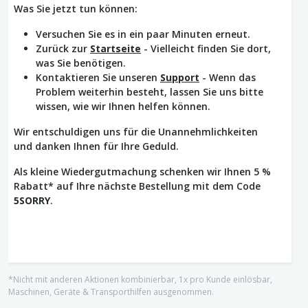
Was Sie jetzt tun können:
Versuchen Sie es in ein paar Minuten erneut.
Zurück zur
Startseite
- Vielleicht finden Sie dort,
was Sie benötigen.
Kontaktieren Sie unseren
Support
- Wenn das
Problem weiterhin besteht, lassen Sie uns bitte
wissen, wie wir Ihnen helfen können.
Wir entschuldigen uns für die Unannehmlichkeiten
und danken Ihnen für Ihre Geduld.
Als kleine Wiedergutmachung schenken wir Ihnen 5 %
Rabatt* auf Ihre nächste Bestellung mit dem Code
5SORRY
.
*Nicht mit anderen Aktionen kombinierbar, 1x pro Kunde einlösbar,
Maschinen, Geräte & Transporthilfen ausgenommen.