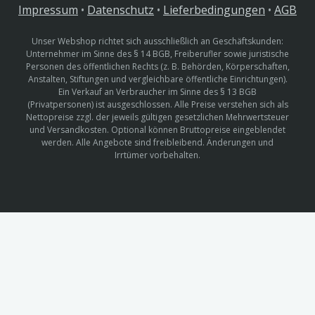
Impressum
•
Datenschutz
•
Lieferbedingungen
•
AGB
Unser Webshop richtet sich ausschließlich an Geschäftskunden:
Unternehmer im Sinne des § 14 BGB, Freiberufler sowie juristische
Personen des öffentlichen Rechts (z. B. Behörden, Körperschaften,
Anstalten, Stiftungen und vergleichbare öffentliche Einrichtungen).
Ein Verkauf an Verbraucher im Sinne des § 13 BGB
(Privatpersonen) ist ausgeschlossen. Alle Preise verstehen sich als
Nettopreise zzgl. der jeweils gültigen gesetzlichen Mehrwertsteuer
und Versandkosten. Optional können Bruttopreise eingeblendet
werden. Alle Angebote sind freibleibend. Änderungen und
Irrtümer vorbehalten.