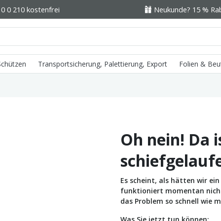
0 0 210 kostenfrei
Neukunde? 15 % Raba
 Schützen
Transportsicherung, Palettierung, Export
Folien & Beu
Oh nein! Da i
schiefgelauf
Es scheint, als hätten wir e
funktioniert momentan nicht 
das Problem so schnell wie m
Was Sie jetzt tun können: