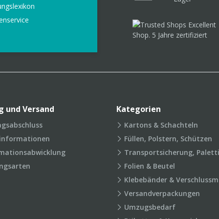
ungslexikon
enservice
g und Versand
Kategorien
agsabschluss
Kartons & Schachteln
rinformationen
Füllen, Polstern, Schützen
mationsabwicklung
Transportsicherung, Palett
ngsarten
Folien & Beutel
Klebebänder & Verschlussmi
Versandverpackungen
Umzugsbedarf