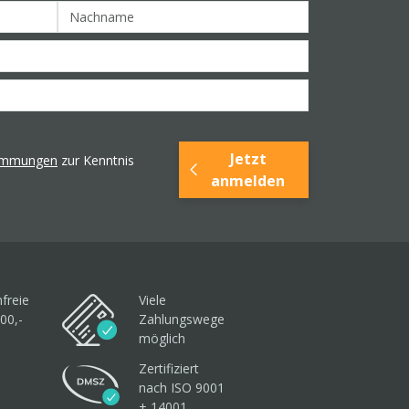
Jetzt
timmungen
zur Kenntnis
anmelden
freie
Viele
00,-
Zahlungswege
möglich
Zertifiziert
nach ISO 9001
+ 14001