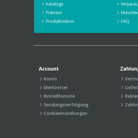
Kataloge
Verpack
Prämien
Maschin
Produktvideos
FAQ
Account
Zahlun
Konto
Vertr
Merkzettel
Liefe
Bestellhistorie
Rekla
Sendungsverfolgung
Zahlu
Cookieeinstellungen