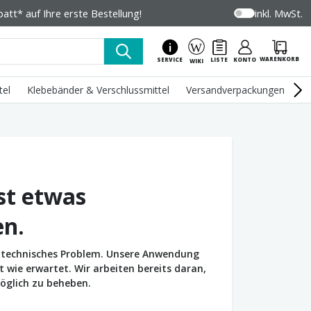
tt* auf Ihre erste Bestellung!
inkl. MwSt.
WARENKORB
SERVICE
LISTE
KONTO
WIKI
tel
Klebebänder & Verschlussmittel
Versandverpackungen
U
st etwas
en.
in technisches Problem. Unsere Anwendung
wie erwartet. Wir arbeiten bereits daran,
öglich zu beheben.