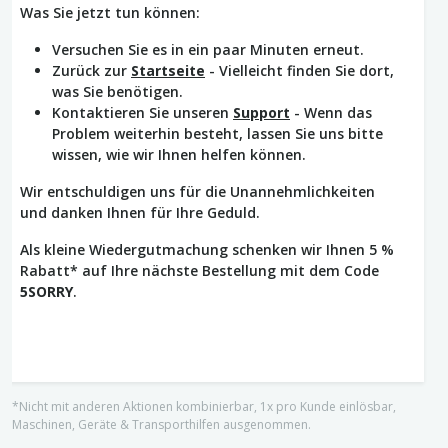
Was Sie jetzt tun können:
Versuchen Sie es in ein paar Minuten erneut.
Zurück zur
Startseite
- Vielleicht finden Sie dort,
was Sie benötigen.
Kontaktieren Sie unseren
Support
- Wenn das
Problem weiterhin besteht, lassen Sie uns bitte
wissen, wie wir Ihnen helfen können.
Wir entschuldigen uns für die Unannehmlichkeiten
und danken Ihnen für Ihre Geduld.
Als kleine Wiedergutmachung schenken wir Ihnen 5 %
Rabatt* auf Ihre nächste Bestellung mit dem Code
5SORRY
.
*Nicht mit anderen Aktionen kombinierbar, 1x pro Kunde einlösbar,
Maschinen, Geräte & Transporthilfen ausgenommen.