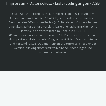
Impressum
•
Datenschutz
•
Lieferbedingungen
•
AGB
Unser Webshop richtet sich ausschließlich an Geschäftskunden:
Unternehmer im Sinne des § 14 BGB, Freiberufler sowie juristische
Personen des öffentlichen Rechts (z. B. Behörden, Körperschaften,
Anstalten, Stiftungen und vergleichbare öffentliche Einrichtungen).
Ein Verkauf an Verbraucher im Sinne des § 13 BGB
(Privatpersonen) ist ausgeschlossen. Alle Preise verstehen sich als
Nettopreise zzgl. der jeweils gültigen gesetzlichen Mehrwertsteuer
und Versandkosten. Optional können Bruttopreise eingeblendet
werden. Alle Angebote sind freibleibend. Änderungen und
Irrtümer vorbehalten.