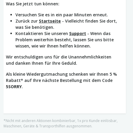
Was Sie jetzt tun können:
Versuchen Sie es in ein paar Minuten erneut.
Zurück zur
Startseite
- Vielleicht finden Sie dort,
was Sie benötigen.
Kontaktieren Sie unseren
Support
- Wenn das
Problem weiterhin besteht, lassen Sie uns bitte
wissen, wie wir Ihnen helfen können.
Wir entschuldigen uns für die Unannehmlichkeiten
und danken Ihnen für Ihre Geduld.
Als kleine Wiedergutmachung schenken wir Ihnen 5 %
Rabatt* auf Ihre nächste Bestellung mit dem Code
5SORRY
.
*Nicht mit anderen Aktionen kombinierbar, 1x pro Kunde einlösbar,
Maschinen, Geräte & Transporthilfen ausgenommen.