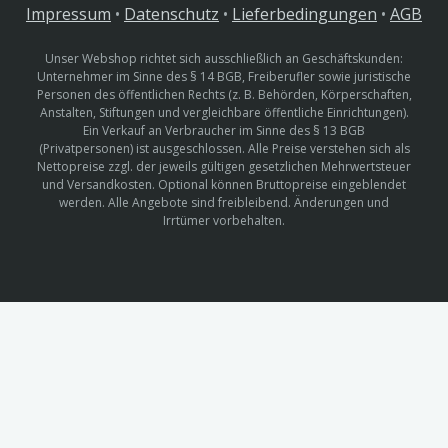
Impressum
•
Datenschutz
•
Lieferbedingungen
•
AGB
Unser Webshop richtet sich ausschließlich an Geschäftskunden:
Unternehmer im Sinne des § 14 BGB, Freiberufler sowie juristische
Personen des öffentlichen Rechts (z. B. Behörden, Körperschaften,
Anstalten, Stiftungen und vergleichbare öffentliche Einrichtungen).
Ein Verkauf an Verbraucher im Sinne des § 13 BGB
(Privatpersonen) ist ausgeschlossen. Alle Preise verstehen sich als
Nettopreise zzgl. der jeweils gültigen gesetzlichen Mehrwertsteuer
und Versandkosten. Optional können Bruttopreise eingeblendet
werden. Alle Angebote sind freibleibend. Änderungen und
Irrtümer vorbehalten.