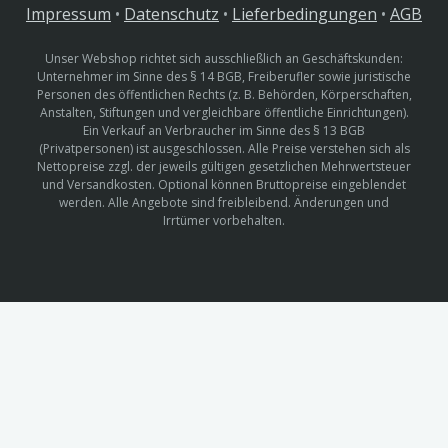
Impressum
•
Datenschutz
•
Lieferbedingungen
•
AGB
Unser Webshop richtet sich ausschließlich an Geschäftskunden:
Unternehmer im Sinne des § 14 BGB, Freiberufler sowie juristische
Personen des öffentlichen Rechts (z. B. Behörden, Körperschaften,
Anstalten, Stiftungen und vergleichbare öffentliche Einrichtungen).
Ein Verkauf an Verbraucher im Sinne des § 13 BGB
(Privatpersonen) ist ausgeschlossen. Alle Preise verstehen sich als
Nettopreise zzgl. der jeweils gültigen gesetzlichen Mehrwertsteuer
und Versandkosten. Optional können Bruttopreise eingeblendet
werden. Alle Angebote sind freibleibend. Änderungen und
Irrtümer vorbehalten.