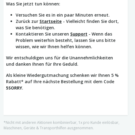
Was Sie jetzt tun können:
Versuchen Sie es in ein paar Minuten erneut.
Zurück zur
Startseite
- Vielleicht finden Sie dort,
was Sie benötigen.
Kontaktieren Sie unseren
Support
- Wenn das
Problem weiterhin besteht, lassen Sie uns bitte
wissen, wie wir Ihnen helfen können.
Wir entschuldigen uns für die Unannehmlichkeiten
und danken Ihnen für Ihre Geduld.
Als kleine Wiedergutmachung schenken wir Ihnen 5 %
Rabatt* auf Ihre nächste Bestellung mit dem Code
5SORRY
.
*Nicht mit anderen Aktionen kombinierbar, 1x pro Kunde einlösbar,
Maschinen, Geräte & Transporthilfen ausgenommen.