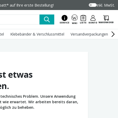
tt* auf Ihre erste Bestellung!
inkl. MwSt.
WARENKORB
SERVICE
LISTE
KONTO
WIKI
tel
Klebebänder & Verschlussmittel
Versandverpackungen
U
st etwas
en.
in technisches Problem. Unsere Anwendung
wie erwartet. Wir arbeiten bereits daran,
öglich zu beheben.