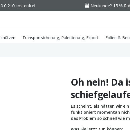
0 0 210 kostenfrei
Neukunde? 15 % Raba
 Schützen
Transportsicherung, Palettierung, Export
Folien & Beu
Oh nein! Da i
schiefgelauf
Es scheint, als hätten wir e
funktioniert momentan nicht 
das Problem so schnell wie m
Was Sie jetzt tun können: