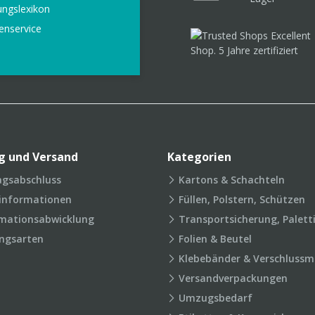
ungslexikon
enservice
g und Versand
Kategorien
agsabschluss
Kartons & Schachteln
rinformationen
Füllen, Polstern, Schützen
mationsabwicklung
Transportsicherung, Palett
ngsarten
Folien & Beutel
Klebebänder & Verschlussmi
Versandverpackungen
Umzugsbedarf