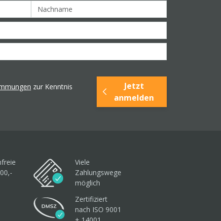
Jetzt
timmungen
zur Kenntnis
anmelden
freie
Viele
00,-
Zahlungswege
möglich
Zertifiziert
nach ISO 9001
+ 14001