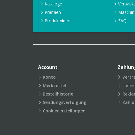
Kataloge
Verpack
Prämien
Maschin
Produktvideos
FAQ
Account
Zahlun
Konto
Vertr
Merkzettel
Liefe
Bestellhistorie
Rekla
Sendungsverfolgung
Zahlu
Cookieeinstellungen