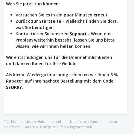
Was Sie jetzt tun können:
Versuchen Sie es in ein paar Minuten erneut.
Zurück zur
Startseite
- Vielleicht finden Sie dort,
was Sie benötigen.
Kontaktieren Sie unseren
Support
- Wenn das
Problem weiterhin besteht, lassen Sie uns bitte
wissen, wie wir Ihnen helfen können.
Wir entschuldigen uns für die Unannehmlichkeiten
und danken Ihnen für Ihre Geduld.
Als kleine Wiedergutmachung schenken wir Ihnen 5 %
Rabatt* auf Ihre nächste Bestellung mit dem Code
5SORRY
.
*Nicht mit anderen Aktionen kombinierbar, 1x pro Kunde einlösbar,
Maschinen, Geräte & Transporthilfen ausgenommen.