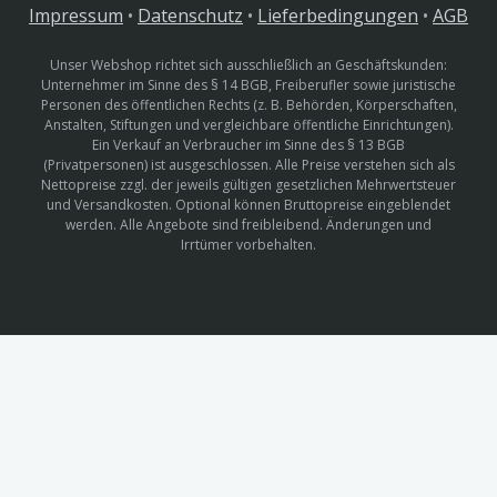
Impressum
•
Datenschutz
•
Lieferbedingungen
•
AGB
Unser Webshop richtet sich ausschließlich an Geschäftskunden:
Unternehmer im Sinne des § 14 BGB, Freiberufler sowie juristische
Personen des öffentlichen Rechts (z. B. Behörden, Körperschaften,
Anstalten, Stiftungen und vergleichbare öffentliche Einrichtungen).
Ein Verkauf an Verbraucher im Sinne des § 13 BGB
(Privatpersonen) ist ausgeschlossen. Alle Preise verstehen sich als
Nettopreise zzgl. der jeweils gültigen gesetzlichen Mehrwertsteuer
und Versandkosten. Optional können Bruttopreise eingeblendet
werden. Alle Angebote sind freibleibend. Änderungen und
Irrtümer vorbehalten.