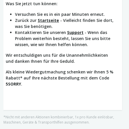
Was Sie jetzt tun können:
Versuchen Sie es in ein paar Minuten erneut.
Zurück zur
Startseite
- Vielleicht finden Sie dort,
was Sie benötigen.
Kontaktieren Sie unseren
Support
- Wenn das
Problem weiterhin besteht, lassen Sie uns bitte
wissen, wie wir Ihnen helfen können.
Wir entschuldigen uns für die Unannehmlichkeiten
und danken Ihnen für Ihre Geduld.
Als kleine Wiedergutmachung schenken wir Ihnen 5 %
Rabatt* auf Ihre nächste Bestellung mit dem Code
5SORRY
.
*Nicht mit anderen Aktionen kombinierbar, 1x pro Kunde einlösbar,
Maschinen, Geräte & Transporthilfen ausgenommen.