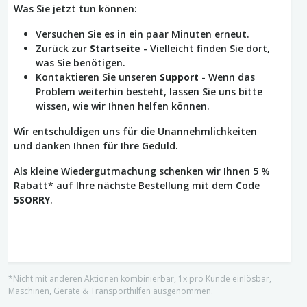
Was Sie jetzt tun können:
Versuchen Sie es in ein paar Minuten erneut.
Zurück zur
Startseite
- Vielleicht finden Sie dort,
was Sie benötigen.
Kontaktieren Sie unseren
Support
- Wenn das
Problem weiterhin besteht, lassen Sie uns bitte
wissen, wie wir Ihnen helfen können.
Wir entschuldigen uns für die Unannehmlichkeiten
und danken Ihnen für Ihre Geduld.
Als kleine Wiedergutmachung schenken wir Ihnen 5 %
Rabatt* auf Ihre nächste Bestellung mit dem Code
5SORRY
.
*Nicht mit anderen Aktionen kombinierbar, 1x pro Kunde einlösbar,
Maschinen, Geräte & Transporthilfen ausgenommen.