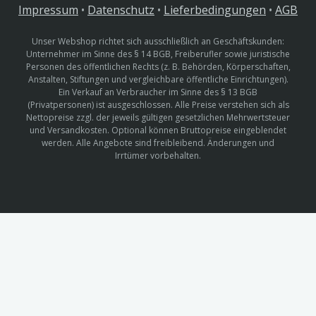
Impressum
•
Datenschutz
•
Lieferbedingungen
•
AGB
Unser Webshop richtet sich ausschließlich an Geschäftskunden:
Unternehmer im Sinne des § 14 BGB, Freiberufler sowie juristische
Personen des öffentlichen Rechts (z. B. Behörden, Körperschaften,
Anstalten, Stiftungen und vergleichbare öffentliche Einrichtungen).
Ein Verkauf an Verbraucher im Sinne des § 13 BGB
(Privatpersonen) ist ausgeschlossen. Alle Preise verstehen sich als
Nettopreise zzgl. der jeweils gültigen gesetzlichen Mehrwertsteuer
und Versandkosten. Optional können Bruttopreise eingeblendet
werden. Alle Angebote sind freibleibend. Änderungen und
Irrtümer vorbehalten.