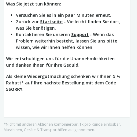
Was Sie jetzt tun können:
Versuchen Sie es in ein paar Minuten erneut.
Zurück zur
Startseite
- Vielleicht finden Sie dort,
was Sie benötigen.
Kontaktieren Sie unseren
Support
- Wenn das
Problem weiterhin besteht, lassen Sie uns bitte
wissen, wie wir Ihnen helfen können.
Wir entschuldigen uns für die Unannehmlichkeiten
und danken Ihnen für Ihre Geduld.
Als kleine Wiedergutmachung schenken wir Ihnen 5 %
Rabatt* auf Ihre nächste Bestellung mit dem Code
5SORRY
.
*Nicht mit anderen Aktionen kombinierbar, 1x pro Kunde einlösbar,
Maschinen, Geräte & Transporthilfen ausgenommen.