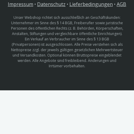
Impressum
•
Datenschutz
•
Lieferbedingungen
•
AGB
Unser Webshop richtet sich ausschließlich an Geschäftskunden:
Unternehmer im Sinne des § 14 BGB, Freiberufler sowie juristische
Personen des öffentlichen Rechts (z. B. Behörden, Körperschaften,
Anstalten, Stiftungen und vergleichbare öffentliche Einrichtungen).
Ein Verkauf an Verbraucher im Sinne des § 13 BGB
(Privatpersonen) ist ausgeschlossen. Alle Preise verstehen sich als
Nettopreise zzgl. der jeweils gültigen gesetzlichen Mehrwertsteuer
und Versandkosten. Optional können Bruttopreise eingeblendet
werden. Alle Angebote sind freibleibend. Änderungen und
Irrtümer vorbehalten.