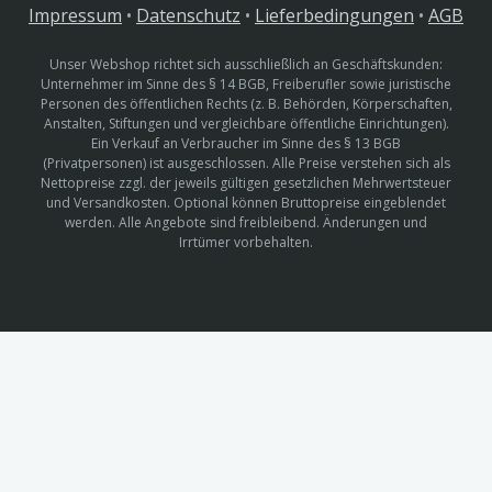
Impressum
•
Datenschutz
•
Lieferbedingungen
•
AGB
Unser Webshop richtet sich ausschließlich an Geschäftskunden:
Unternehmer im Sinne des § 14 BGB, Freiberufler sowie juristische
Personen des öffentlichen Rechts (z. B. Behörden, Körperschaften,
Anstalten, Stiftungen und vergleichbare öffentliche Einrichtungen).
Ein Verkauf an Verbraucher im Sinne des § 13 BGB
(Privatpersonen) ist ausgeschlossen. Alle Preise verstehen sich als
Nettopreise zzgl. der jeweils gültigen gesetzlichen Mehrwertsteuer
und Versandkosten. Optional können Bruttopreise eingeblendet
werden. Alle Angebote sind freibleibend. Änderungen und
Irrtümer vorbehalten.