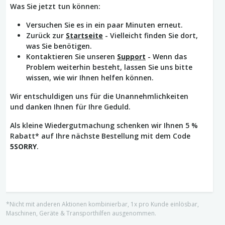
Was Sie jetzt tun können:
Versuchen Sie es in ein paar Minuten erneut.
Zurück zur
Startseite
- Vielleicht finden Sie dort,
was Sie benötigen.
Kontaktieren Sie unseren
Support
- Wenn das
Problem weiterhin besteht, lassen Sie uns bitte
wissen, wie wir Ihnen helfen können.
Wir entschuldigen uns für die Unannehmlichkeiten
und danken Ihnen für Ihre Geduld.
Als kleine Wiedergutmachung schenken wir Ihnen 5 %
Rabatt* auf Ihre nächste Bestellung mit dem Code
5SORRY
.
*Nicht mit anderen Aktionen kombinierbar, 1x pro Kunde einlösbar,
Maschinen, Geräte & Transporthilfen ausgenommen.