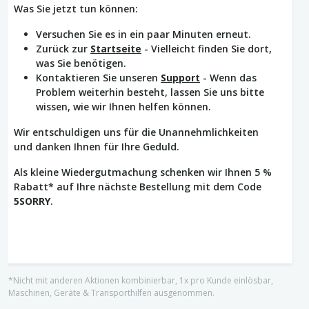
Was Sie jetzt tun können:
Versuchen Sie es in ein paar Minuten erneut.
Zurück zur
Startseite
- Vielleicht finden Sie dort,
was Sie benötigen.
Kontaktieren Sie unseren
Support
- Wenn das
Problem weiterhin besteht, lassen Sie uns bitte
wissen, wie wir Ihnen helfen können.
Wir entschuldigen uns für die Unannehmlichkeiten
und danken Ihnen für Ihre Geduld.
Als kleine Wiedergutmachung schenken wir Ihnen 5 %
Rabatt* auf Ihre nächste Bestellung mit dem Code
5SORRY
.
*Nicht mit anderen Aktionen kombinierbar, 1x pro Kunde einlösbar,
Maschinen, Geräte & Transporthilfen ausgenommen.