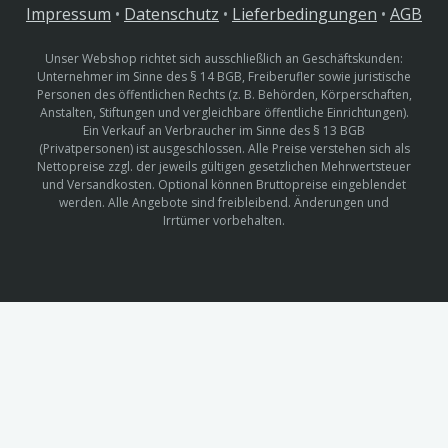
Impressum
•
Datenschutz
•
Lieferbedingungen
•
AGB
Unser Webshop richtet sich ausschließlich an Geschäftskunden:
Unternehmer im Sinne des § 14 BGB, Freiberufler sowie juristische
Personen des öffentlichen Rechts (z. B. Behörden, Körperschaften,
Anstalten, Stiftungen und vergleichbare öffentliche Einrichtungen).
Ein Verkauf an Verbraucher im Sinne des § 13 BGB
(Privatpersonen) ist ausgeschlossen. Alle Preise verstehen sich als
Nettopreise zzgl. der jeweils gültigen gesetzlichen Mehrwertsteuer
und Versandkosten. Optional können Bruttopreise eingeblendet
werden. Alle Angebote sind freibleibend. Änderungen und
Irrtümer vorbehalten.