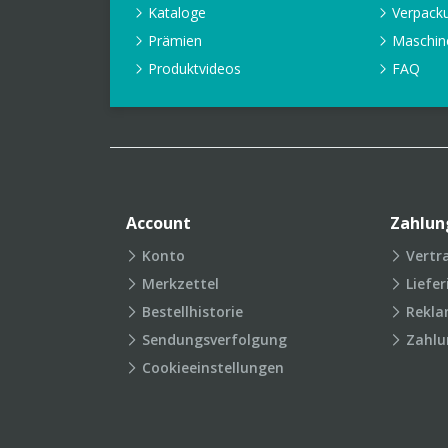
Kataloge
Verpack
Prämien
Maschin
Produktvideos
FAQ
Account
Zahlun
Konto
Vertr
Merkzettel
Liefe
Bestellhistorie
Rekla
Sendungsverfolgung
Zahlu
Cookieeinstellungen