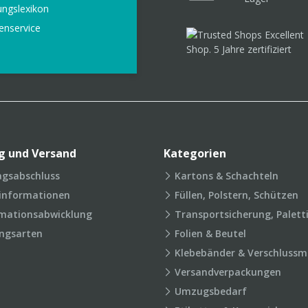
ungslexikon
enservice
g und Versand
Kategorien
agsabschluss
Kartons & Schachteln
rinformationen
Füllen, Polstern, Schützen
mationsabwicklung
Transportsicherung, Palett
ngsarten
Folien & Beutel
Klebebänder & Verschlussmi
Versandverpackungen
Umzugsbedarf