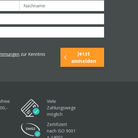
Jetzt
timmungen
zur Kenntnis
anmelden
freie
Viele
00,-
Zahlungswege
möglich
Zertifiziert
nach ISO 9001
+ 14001