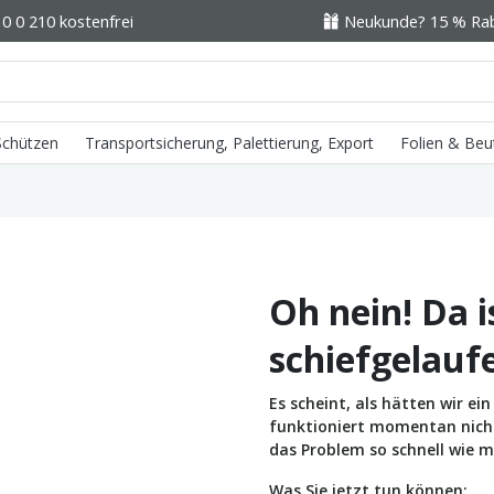
0 0 210 kostenfrei
Neukunde? 15 % Raba
 Schützen
Transportsicherung, Palettierung, Export
Folien & Beu
Oh nein! Da i
schiefgelauf
Es scheint, als hätten wir e
funktioniert momentan nicht 
das Problem so schnell wie m
Was Sie jetzt tun können: