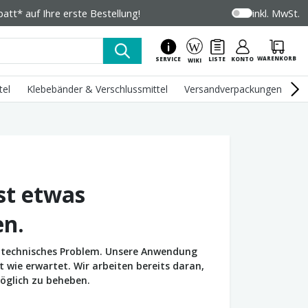
tt* auf Ihre erste Bestellung!
inkl. MwSt.
WARENKORB
SERVICE
LISTE
KONTO
WIKI
tel
Klebebänder & Verschlussmittel
Versandverpackungen
U
st etwas
en.
in technisches Problem. Unsere Anwendung
wie erwartet. Wir arbeiten bereits daran,
öglich zu beheben.