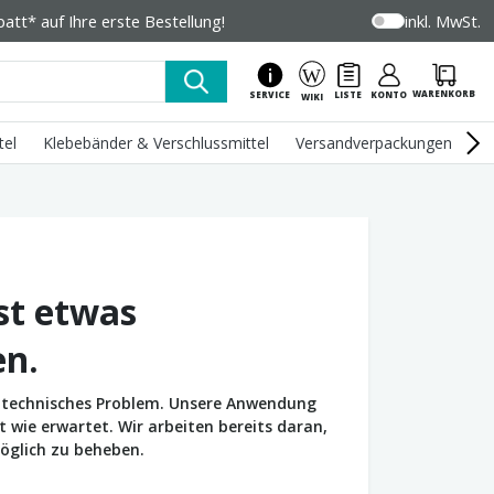
tt* auf Ihre erste Bestellung!
inkl. MwSt.
WARENKORB
SERVICE
LISTE
KONTO
WIKI
tel
Klebebänder & Verschlussmittel
Versandverpackungen
U
st etwas
en.
in technisches Problem. Unsere Anwendung
wie erwartet. Wir arbeiten bereits daran,
öglich zu beheben.