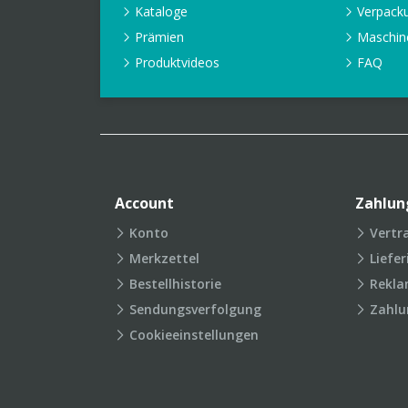
Kataloge
Verpack
Prämien
Maschin
Produktvideos
FAQ
Account
Zahlun
Konto
Vertr
Merkzettel
Liefe
Bestellhistorie
Rekla
Sendungsverfolgung
Zahlu
Cookieeinstellungen