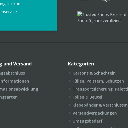
ungslexikon
enservice
g und Versand
Kategorien
agsabschluss
Kartons & Schachteln
rinformationen
Füllen, Polstern, Schützen
mationsabwicklung
Transportsicherung, Palett
ngsarten
Folien & Beutel
Klebebänder & Verschlussmi
Versandverpackungen
Umzugsbedarf