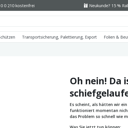
0 0 210 kostenfrei
Neukunde? 15 % Raba
 Schützen
Transportsicherung, Palettierung, Export
Folien & Beu
Oh nein! Da i
schiefgelauf
Es scheint, als hätten wir e
funktioniert momentan nicht 
das Problem so schnell wie m
Was Sie jetzt tun können: