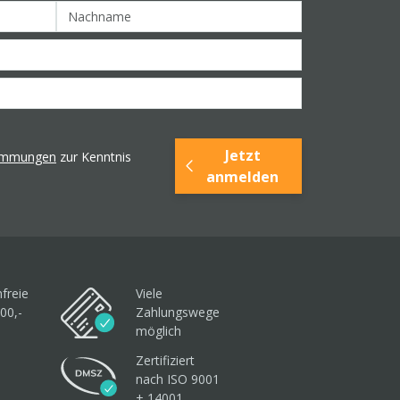
Jetzt
timmungen
zur Kenntnis
anmelden
freie
Viele
00,-
Zahlungswege
möglich
Zertifiziert
nach ISO 9001
+ 14001