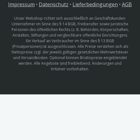
Impressum
•
Datenschutz
•
Lieferbedingungen
•
AGB
Unser Webshop richtet sich ausschließlich an Geschäftskunden:
Unternehmer im Sinne des § 14 BGB, Freiberufler sowie juristische
Personen des öffentlichen Rechts (z. B. Behörden, Körperschaften,
Anstalten, Stiftungen und vergleichbare öffentliche Einrichtungen).
Ein Verkauf an Verbraucher im Sinne des § 13 BGB
(Privatpersonen) ist ausgeschlossen. Alle Preise verstehen sich als
Nettopreise zzgl. der jeweils gültigen gesetzlichen Mehrwertsteuer
und Versandkosten. Optional können Bruttopreise eingeblendet
werden. Alle Angebote sind freibleibend. Änderungen und
Irrtümer vorbehalten.