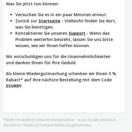
Was Sie jetzt tun können:
Versuchen Sie es in ein paar Minuten erneut.
Zurück zur
Startseite
- Vielleicht finden Sie dort,
was Sie benötigen.
Kontaktieren Sie unseren
Support
- Wenn das
Problem weiterhin besteht, lassen Sie uns bitte
wissen, wie wir Ihnen helfen können.
Wir entschuldigen uns für die Unannehmlichkeiten
und danken Ihnen für Ihre Geduld.
Als kleine Wiedergutmachung schenken wir Ihnen 5 %
Rabatt* auf Ihre nächste Bestellung mit dem Code
5SORRY
.
*Nicht mit anderen Aktionen kombinierbar, 1x pro Kunde einlösbar,
Maschinen, Geräte & Transporthilfen ausgenommen.