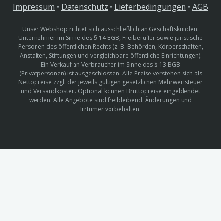
Impressum
•
Datenschutz
•
Lieferbedingungen
•
AGB
Unser Webshop richtet sich ausschließlich an Geschäftskunden:
Unternehmer im Sinne des § 14 BGB, Freiberufler sowie juristische
Personen des öffentlichen Rechts (z. B. Behörden, Körperschaften,
Anstalten, Stiftungen und vergleichbare öffentliche Einrichtungen).
Ein Verkauf an Verbraucher im Sinne des § 13 BGB
(Privatpersonen) ist ausgeschlossen. Alle Preise verstehen sich als
Nettopreise zzgl. der jeweils gültigen gesetzlichen Mehrwertsteuer
und Versandkosten. Optional können Bruttopreise eingeblendet
werden. Alle Angebote sind freibleibend. Änderungen und
Irrtümer vorbehalten.