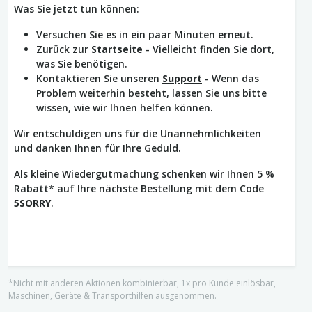
Was Sie jetzt tun können:
Versuchen Sie es in ein paar Minuten erneut.
Zurück zur
Startseite
- Vielleicht finden Sie dort,
was Sie benötigen.
Kontaktieren Sie unseren
Support
- Wenn das
Problem weiterhin besteht, lassen Sie uns bitte
wissen, wie wir Ihnen helfen können.
Wir entschuldigen uns für die Unannehmlichkeiten
und danken Ihnen für Ihre Geduld.
Als kleine Wiedergutmachung schenken wir Ihnen 5 %
Rabatt* auf Ihre nächste Bestellung mit dem Code
5SORRY
.
*Nicht mit anderen Aktionen kombinierbar, 1x pro Kunde einlösbar,
Maschinen, Geräte & Transporthilfen ausgenommen.