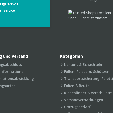
ungslexikon
enservice
g und Versand
Kategorien
agsabschluss
Kartons & Schachteln
rinformationen
Füllen, Polstern, Schützen
mationsabwicklung
Transportsicherung, Palett
ngsarten
Folien & Beutel
Klebebänder & Verschlussmi
Versandverpackungen
Umzugsbedarf