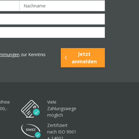
Jetzt
timmungen
zur Kenntnis
anmelden
freie
Viele
00,-
Zahlungswege
möglich
Zertifiziert
nach ISO 9001
+ 14001