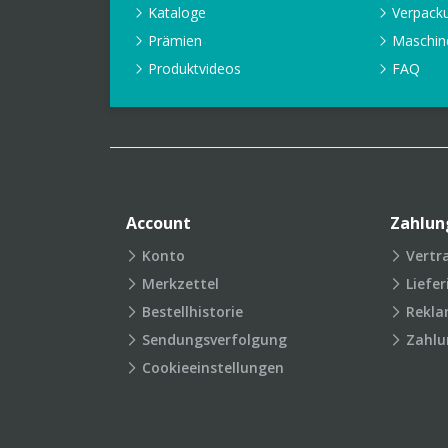
Kataloge
Verpack
Prämien
Maschin
Produktvideos
FAQ
Account
Zahlun
Konto
Vertr
Merkzettel
Liefe
Bestellhistorie
Rekla
Sendungsverfolgung
Zahlu
Cookieeinstellungen