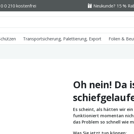
0 0 210 kostenfrei
Neukunde? 15 % Raba
 Schützen
Transportsicherung, Palettierung, Export
Folien & Beu
Oh nein! Da i
schiefgelauf
Es scheint, als hätten wir e
funktioniert momentan nicht 
das Problem so schnell wie m
Was Sie jetzt tun können: