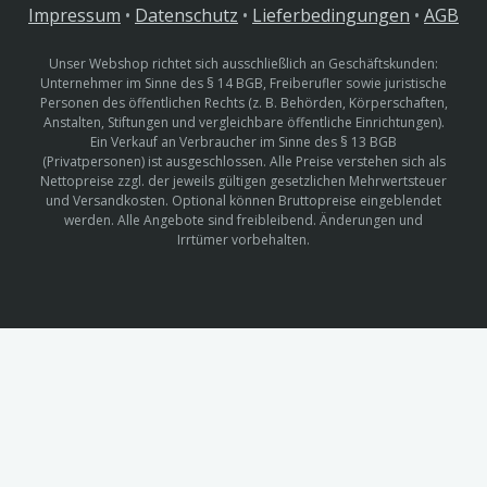
Impressum
•
Datenschutz
•
Lieferbedingungen
•
AGB
Unser Webshop richtet sich ausschließlich an Geschäftskunden:
Unternehmer im Sinne des § 14 BGB, Freiberufler sowie juristische
Personen des öffentlichen Rechts (z. B. Behörden, Körperschaften,
Anstalten, Stiftungen und vergleichbare öffentliche Einrichtungen).
Ein Verkauf an Verbraucher im Sinne des § 13 BGB
(Privatpersonen) ist ausgeschlossen. Alle Preise verstehen sich als
Nettopreise zzgl. der jeweils gültigen gesetzlichen Mehrwertsteuer
und Versandkosten. Optional können Bruttopreise eingeblendet
werden. Alle Angebote sind freibleibend. Änderungen und
Irrtümer vorbehalten.