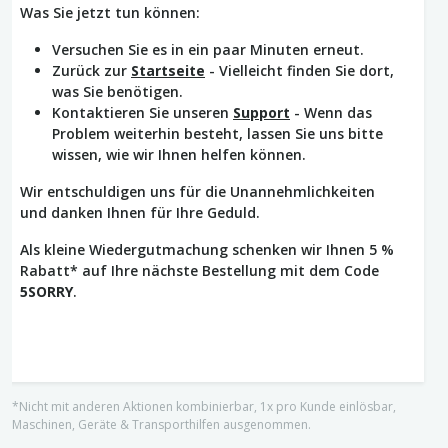
Was Sie jetzt tun können:
Versuchen Sie es in ein paar Minuten erneut.
Zurück zur
Startseite
- Vielleicht finden Sie dort,
was Sie benötigen.
Kontaktieren Sie unseren
Support
- Wenn das
Problem weiterhin besteht, lassen Sie uns bitte
wissen, wie wir Ihnen helfen können.
Wir entschuldigen uns für die Unannehmlichkeiten
und danken Ihnen für Ihre Geduld.
Als kleine Wiedergutmachung schenken wir Ihnen 5 %
Rabatt* auf Ihre nächste Bestellung mit dem Code
5SORRY
.
*Nicht mit anderen Aktionen kombinierbar, 1x pro Kunde einlösbar,
Maschinen, Geräte & Transporthilfen ausgenommen.