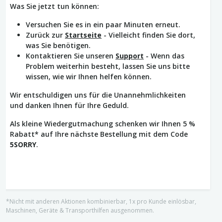
Was Sie jetzt tun können:
Versuchen Sie es in ein paar Minuten erneut.
Zurück zur
Startseite
- Vielleicht finden Sie dort,
was Sie benötigen.
Kontaktieren Sie unseren
Support
- Wenn das
Problem weiterhin besteht, lassen Sie uns bitte
wissen, wie wir Ihnen helfen können.
Wir entschuldigen uns für die Unannehmlichkeiten
und danken Ihnen für Ihre Geduld.
Als kleine Wiedergutmachung schenken wir Ihnen 5 %
Rabatt* auf Ihre nächste Bestellung mit dem Code
5SORRY
.
*Nicht mit anderen Aktionen kombinierbar, 1x pro Kunde einlösbar,
Maschinen, Geräte & Transporthilfen ausgenommen.