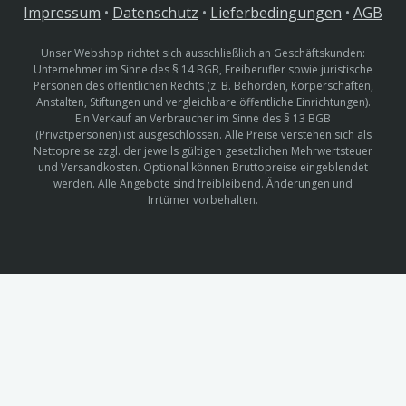
Impressum
•
Datenschutz
•
Lieferbedingungen
•
AGB
Unser Webshop richtet sich ausschließlich an Geschäftskunden:
Unternehmer im Sinne des § 14 BGB, Freiberufler sowie juristische
Personen des öffentlichen Rechts (z. B. Behörden, Körperschaften,
Anstalten, Stiftungen und vergleichbare öffentliche Einrichtungen).
Ein Verkauf an Verbraucher im Sinne des § 13 BGB
(Privatpersonen) ist ausgeschlossen. Alle Preise verstehen sich als
Nettopreise zzgl. der jeweils gültigen gesetzlichen Mehrwertsteuer
und Versandkosten. Optional können Bruttopreise eingeblendet
werden. Alle Angebote sind freibleibend. Änderungen und
Irrtümer vorbehalten.