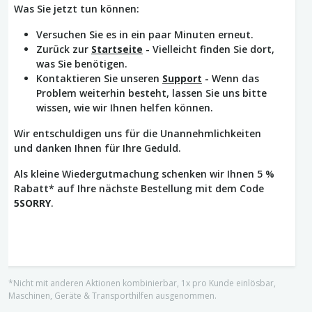
Was Sie jetzt tun können:
Versuchen Sie es in ein paar Minuten erneut.
Zurück zur
Startseite
- Vielleicht finden Sie dort,
was Sie benötigen.
Kontaktieren Sie unseren
Support
- Wenn das
Problem weiterhin besteht, lassen Sie uns bitte
wissen, wie wir Ihnen helfen können.
Wir entschuldigen uns für die Unannehmlichkeiten
und danken Ihnen für Ihre Geduld.
Als kleine Wiedergutmachung schenken wir Ihnen 5 %
Rabatt* auf Ihre nächste Bestellung mit dem Code
5SORRY
.
*Nicht mit anderen Aktionen kombinierbar, 1x pro Kunde einlösbar,
Maschinen, Geräte & Transporthilfen ausgenommen.