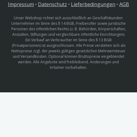
Impressum
•
Datenschutz
•
Lieferbedingungen
•
AGB
Unser Webshop richtet sich ausschließlich an Geschäftskunden:
Unternehmer im Sinne des § 14 BGB, Freiberufler sowie juristische
Personen des öffentlichen Rechts (z. B. Behörden, Körperschaften,
Anstalten, Stiftungen und vergleichbare öffentliche Einrichtungen).
Ein Verkauf an Verbraucher im Sinne des § 13 BGB
(Privatpersonen) ist ausgeschlossen. Alle Preise verstehen sich als
Nettopreise zzgl. der jeweils gültigen gesetzlichen Mehrwertsteuer
und Versandkosten. Optional können Bruttopreise eingeblendet
werden. Alle Angebote sind freibleibend. Änderungen und
Irrtümer vorbehalten.