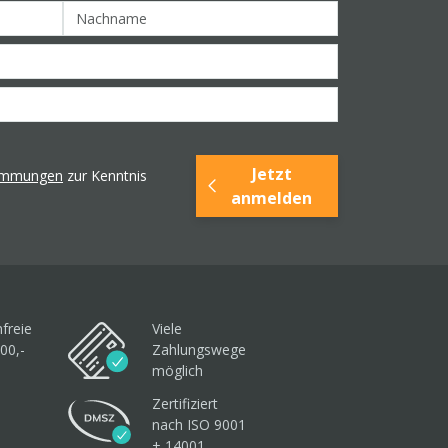
Jetzt
timmungen
zur Kenntnis
anmelden
freie
Viele
00,-
Zahlungswege
möglich
Zertifiziert
nach ISO 9001
+ 14001