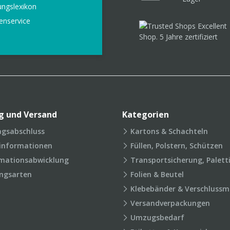
ungslexikon
enservice
g und Versand
Kategorien
agsabschluss
Kartons & Schachteln
rinformationen
Füllen, Polstern, Schützen
mationsabwicklung
Transportsicherung, Palett
ngsarten
Folien & Beutel
Klebebänder & Verschlussmi
Versandverpackungen
Umzugsbedarf