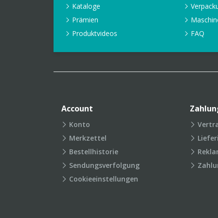
Kataloge
Verpack
Prämien
Maschin
Produktvideos
FAQ
Account
Zahlun
Konto
Vertr
Merkzettel
Liefe
Bestellhistorie
Rekla
Sendungsverfolgung
Zahlu
Cookieeinstellungen