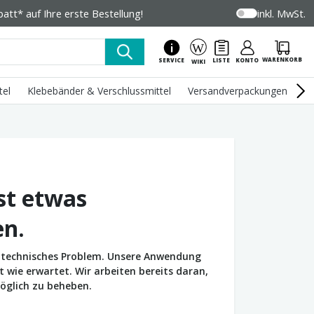
tt* auf Ihre erste Bestellung!
inkl. MwSt.
WARENKORB
SERVICE
LISTE
KONTO
WIKI
tel
Klebebänder & Verschlussmittel
Versandverpackungen
U
st etwas
en.
in technisches Problem. Unsere Anwendung
wie erwartet. Wir arbeiten bereits daran,
öglich zu beheben.