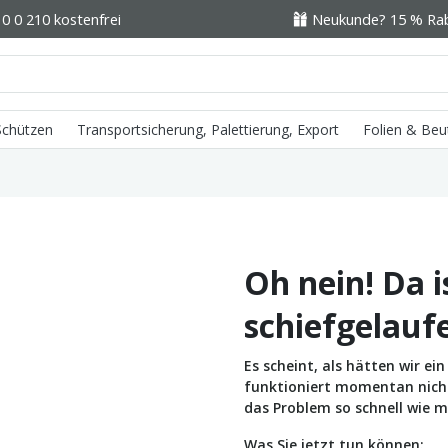
0 0 210 kostenfrei
Neukunde? 15 % Raba
 Schützen
Transportsicherung, Palettierung, Export
Folien & Beu
Oh nein! Da i
schiefgelauf
Es scheint, als hätten wir e
funktioniert momentan nicht 
das Problem so schnell wie m
Was Sie jetzt tun können: