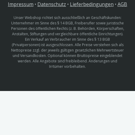
Impressum
•
Datenschutz
•
Lieferbedingungen
•
AGB
Unser Webshop richtet sich ausschließlich an Geschäftskunden:
Unternehmer im Sinne des § 14 BGB, Freiberufler sowie juristische
Personen des öffentlichen Rechts (z. B. Behörden, Körperschaften,
Anstalten, Stiftungen und vergleichbare öffentliche Einrichtungen).
Ein Verkauf an Verbraucher im Sinne des § 13 BGB
(Privatpersonen) ist ausgeschlossen. Alle Preise verstehen sich als
Nettopreise zzgl. der jeweils gültigen gesetzlichen Mehrwertsteuer
und Versandkosten. Optional können Bruttopreise eingeblendet
werden. Alle Angebote sind freibleibend. Änderungen und
Irrtümer vorbehalten.