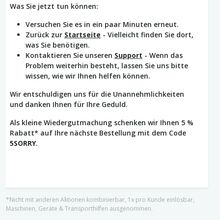
Was Sie jetzt tun können:
Versuchen Sie es in ein paar Minuten erneut.
Zurück zur
Startseite
- Vielleicht finden Sie dort,
was Sie benötigen.
Kontaktieren Sie unseren
Support
- Wenn das
Problem weiterhin besteht, lassen Sie uns bitte
wissen, wie wir Ihnen helfen können.
Wir entschuldigen uns für die Unannehmlichkeiten
und danken Ihnen für Ihre Geduld.
Als kleine Wiedergutmachung schenken wir Ihnen 5 %
Rabatt* auf Ihre nächste Bestellung mit dem Code
5SORRY
.
*Nicht mit anderen Aktionen kombinierbar, 1x pro Kunde einlösbar,
Maschinen, Geräte & Transporthilfen ausgenommen.