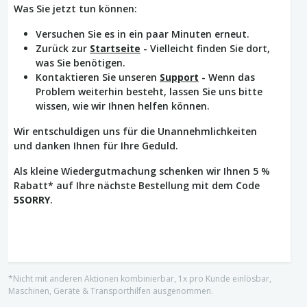
Was Sie jetzt tun können:
Versuchen Sie es in ein paar Minuten erneut.
Zurück zur
Startseite
- Vielleicht finden Sie dort,
was Sie benötigen.
Kontaktieren Sie unseren
Support
- Wenn das
Problem weiterhin besteht, lassen Sie uns bitte
wissen, wie wir Ihnen helfen können.
Wir entschuldigen uns für die Unannehmlichkeiten
und danken Ihnen für Ihre Geduld.
Als kleine Wiedergutmachung schenken wir Ihnen 5 %
Rabatt* auf Ihre nächste Bestellung mit dem Code
5SORRY
.
*Nicht mit anderen Aktionen kombinierbar, 1x pro Kunde einlösbar,
Maschinen, Geräte & Transporthilfen ausgenommen.