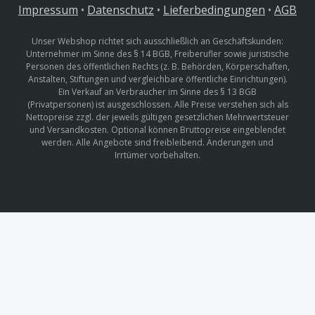
Impressum
•
Datenschutz
•
Lieferbedingungen
•
AGB
Unser Webshop richtet sich ausschließlich an Geschäftskunden:
Unternehmer im Sinne des § 14 BGB, Freiberufler sowie juristische
Personen des öffentlichen Rechts (z. B. Behörden, Körperschaften,
Anstalten, Stiftungen und vergleichbare öffentliche Einrichtungen).
Ein Verkauf an Verbraucher im Sinne des § 13 BGB
(Privatpersonen) ist ausgeschlossen. Alle Preise verstehen sich als
Nettopreise zzgl. der jeweils gültigen gesetzlichen Mehrwertsteuer
und Versandkosten. Optional können Bruttopreise eingeblendet
werden. Alle Angebote sind freibleibend. Änderungen und
Irrtümer vorbehalten.