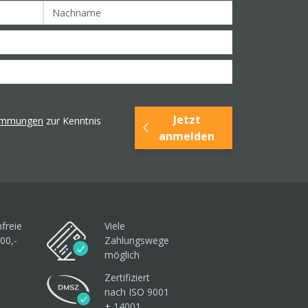
Jetzt
timmungen
zur Kenntnis
anmelden
freie
Viele
00,-
Zahlungswege
möglich
Zertifiziert
nach ISO 9001
+ 14001