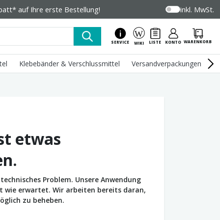
tt* auf Ihre erste Bestellung!
inkl. MwSt.
WARENKORB
SERVICE
LISTE
KONTO
WIKI
tel
Klebebänder & Verschlussmittel
Versandverpackungen
U
st etwas
en.
in technisches Problem. Unsere Anwendung
wie erwartet. Wir arbeiten bereits daran,
öglich zu beheben.