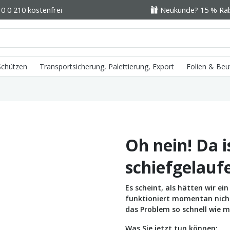
0 0 210 kostenfrei
Neukunde? 15 % Raba
 Schützen
Transportsicherung, Palettierung, Export
Folien & Beu
Oh nein! Da i
schiefgelauf
Es scheint, als hätten wir e
funktioniert momentan nicht 
das Problem so schnell wie m
Was Sie jetzt tun können: