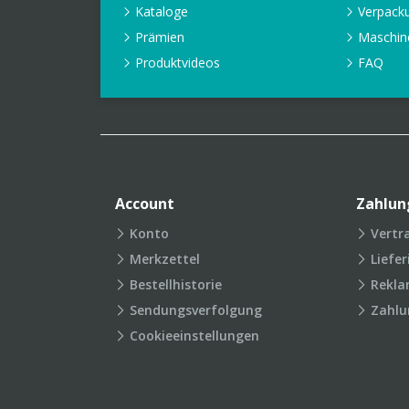
Kataloge
Verpack
Prämien
Maschin
Produktvideos
FAQ
Account
Zahlun
Konto
Vertr
Merkzettel
Liefe
Bestellhistorie
Rekla
Sendungsverfolgung
Zahlu
Cookieeinstellungen