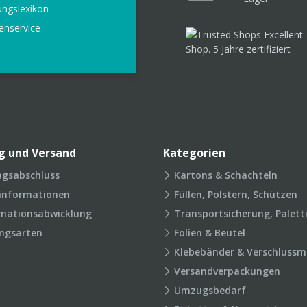
ungslexikon
enservice
g und Versand
Kategorien
agsabschluss
Kartons & Schachteln
rinformationen
Füllen, Polstern, Schützen
mationsabwicklung
Transportsicherung, Palett
ngsarten
Folien & Beutel
Klebebänder & Verschlussmi
Versandverpackungen
Umzugsbedarf