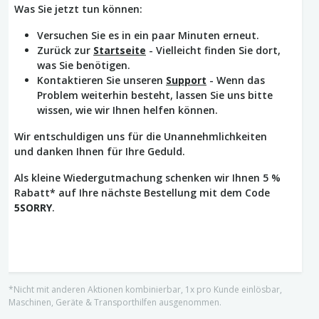
Was Sie jetzt tun können:
Versuchen Sie es in ein paar Minuten erneut.
Zurück zur
Startseite
- Vielleicht finden Sie dort,
was Sie benötigen.
Kontaktieren Sie unseren
Support
- Wenn das
Problem weiterhin besteht, lassen Sie uns bitte
wissen, wie wir Ihnen helfen können.
Wir entschuldigen uns für die Unannehmlichkeiten
und danken Ihnen für Ihre Geduld.
Als kleine Wiedergutmachung schenken wir Ihnen 5 %
Rabatt* auf Ihre nächste Bestellung mit dem Code
5SORRY
.
*Nicht mit anderen Aktionen kombinierbar, 1x pro Kunde einlösbar,
Maschinen, Geräte & Transporthilfen ausgenommen.