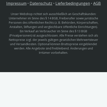
Impressum
•
Datenschutz
•
Lieferbedingungen
•
AGB
Unser Webshop richtet sich ausschließlich an Geschäftskunden:
Unternehmer im Sinne des § 14 BGB, Freiberufler sowie juristische
Personen des öffentlichen Rechts (z. B. Behörden, Körperschaften,
Anstalten, Stiftungen und vergleichbare öffentliche Einrichtungen).
Ein Verkauf an Verbraucher im Sinne des § 13 BGB
(Privatpersonen) ist ausgeschlossen. Alle Preise verstehen sich als
Nettopreise zzgl. der jeweils gültigen gesetzlichen Mehrwertsteuer
und Versandkosten. Optional können Bruttopreise eingeblendet
werden. Alle Angebote sind freibleibend. Änderungen und
Irrtümer vorbehalten.