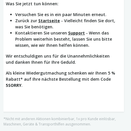
Was Sie jetzt tun können:
Versuchen Sie es in ein paar Minuten erneut.
Zurück zur
Startseite
- Vielleicht finden Sie dort,
was Sie benötigen.
Kontaktieren Sie unseren
Support
- Wenn das
Problem weiterhin besteht, lassen Sie uns bitte
wissen, wie wir Ihnen helfen können.
Wir entschuldigen uns für die Unannehmlichkeiten
und danken Ihnen für Ihre Geduld.
Als kleine Wiedergutmachung schenken wir Ihnen 5 %
Rabatt* auf Ihre nächste Bestellung mit dem Code
5SORRY
.
*Nicht mit anderen Aktionen kombinierbar, 1x pro Kunde einlösbar,
Maschinen, Geräte & Transporthilfen ausgenommen.