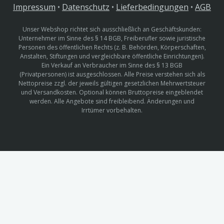
Impressum
•
Datenschutz
•
Lieferbedingungen
•
AGB
Unser Webshop richtet sich ausschließlich an Geschäftskunden:
Unternehmer im Sinne des § 14 BGB, Freiberufler sowie juristische
Personen des öffentlichen Rechts (z. B. Behörden, Körperschaften,
Anstalten, Stiftungen und vergleichbare öffentliche Einrichtungen).
Ein Verkauf an Verbraucher im Sinne des § 13 BGB
(Privatpersonen) ist ausgeschlossen. Alle Preise verstehen sich als
Nettopreise zzgl. der jeweils gültigen gesetzlichen Mehrwertsteuer
und Versandkosten. Optional können Bruttopreise eingeblendet
werden. Alle Angebote sind freibleibend. Änderungen und
Irrtümer vorbehalten.