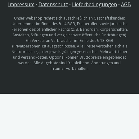
Impressum
•
Datenschutz
•
Lieferbedingungen
•
AGB
Unser Webshop richtet sich ausschließlich an Geschäftskunden:
Unternehmer im Sinne des § 14 BGB, Freiberufler sowie juristische
Personen des öffentlichen Rechts (z. B. Behörden, Körperschaften,
Anstalten, Stiftungen und vergleichbare öffentliche Einrichtungen).
Ein Verkauf an Verbraucher im Sinne des § 13 BGB
(Privatpersonen) ist ausgeschlossen. Alle Preise verstehen sich als
Nettopreise zzgl. der jeweils gültigen gesetzlichen Mehrwertsteuer
und Versandkosten. Optional können Bruttopreise eingeblendet
werden. Alle Angebote sind freibleibend. Änderungen und
Irrtümer vorbehalten.