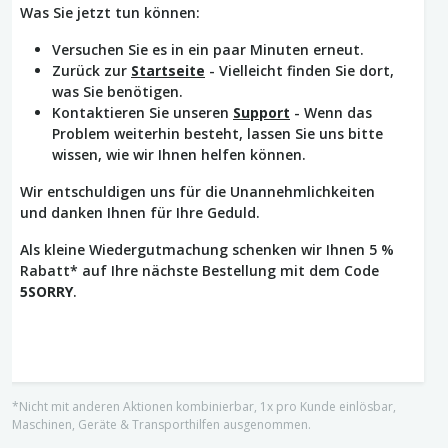
Was Sie jetzt tun können:
Versuchen Sie es in ein paar Minuten erneut.
Zurück zur
Startseite
- Vielleicht finden Sie dort,
was Sie benötigen.
Kontaktieren Sie unseren
Support
- Wenn das
Problem weiterhin besteht, lassen Sie uns bitte
wissen, wie wir Ihnen helfen können.
Wir entschuldigen uns für die Unannehmlichkeiten
und danken Ihnen für Ihre Geduld.
Als kleine Wiedergutmachung schenken wir Ihnen 5 %
Rabatt* auf Ihre nächste Bestellung mit dem Code
5SORRY
.
*Nicht mit anderen Aktionen kombinierbar, 1x pro Kunde einlösbar,
Maschinen, Geräte & Transporthilfen ausgenommen.