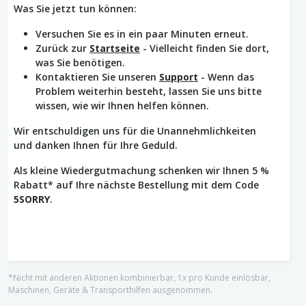
Was Sie jetzt tun können:
Versuchen Sie es in ein paar Minuten erneut.
Zurück zur
Startseite
- Vielleicht finden Sie dort,
was Sie benötigen.
Kontaktieren Sie unseren
Support
- Wenn das
Problem weiterhin besteht, lassen Sie uns bitte
wissen, wie wir Ihnen helfen können.
Wir entschuldigen uns für die Unannehmlichkeiten
und danken Ihnen für Ihre Geduld.
Als kleine Wiedergutmachung schenken wir Ihnen 5 %
Rabatt* auf Ihre nächste Bestellung mit dem Code
5SORRY
.
*Nicht mit anderen Aktionen kombinierbar, 1x pro Kunde einlösbar,
Maschinen, Geräte & Transporthilfen ausgenommen.