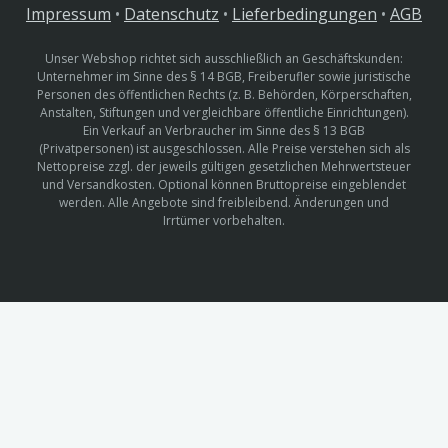
Impressum
•
Datenschutz
•
Lieferbedingungen
•
AGB
Unser Webshop richtet sich ausschließlich an Geschäftskunden:
Unternehmer im Sinne des § 14 BGB, Freiberufler sowie juristische
Personen des öffentlichen Rechts (z. B. Behörden, Körperschaften,
Anstalten, Stiftungen und vergleichbare öffentliche Einrichtungen).
Ein Verkauf an Verbraucher im Sinne des § 13 BGB
(Privatpersonen) ist ausgeschlossen. Alle Preise verstehen sich als
Nettopreise zzgl. der jeweils gültigen gesetzlichen Mehrwertsteuer
und Versandkosten. Optional können Bruttopreise eingeblendet
werden. Alle Angebote sind freibleibend. Änderungen und
Irrtümer vorbehalten.