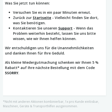
Was Sie jetzt tun können:
Versuchen Sie es in ein paar Minuten erneut.
Zurück zur
Startseite
- Vielleicht finden Sie dort,
was Sie benötigen.
Kontaktieren Sie unseren
Support
- Wenn das
Problem weiterhin besteht, lassen Sie uns bitte
wissen, wie wir Ihnen helfen können.
Wir entschuldigen uns für die Unannehmlichkeiten
und danken Ihnen für Ihre Geduld.
Als kleine Wiedergutmachung schenken wir Ihnen 5 %
Rabatt* auf Ihre nächste Bestellung mit dem Code
5SORRY
.
*Nicht mit anderen Aktionen kombinierbar, 1x pro Kunde einlösbar,
Maschinen, Geräte & Transporthilfen ausgenommen.