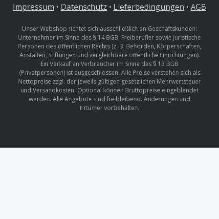
Impressum
•
Datenschutz
•
Lieferbedingungen
•
AGB
Unser Webshop richtet sich ausschließlich an Geschäftskunden:
Unternehmer im Sinne des § 14 BGB, Freiberufler sowie juristische
Personen des öffentlichen Rechts (z. B. Behörden, Körperschaften,
Anstalten, Stiftungen und vergleichbare öffentliche Einrichtungen).
Ein Verkauf an Verbraucher im Sinne des § 13 BGB
(Privatpersonen) ist ausgeschlossen. Alle Preise verstehen sich als
Nettopreise zzgl. der jeweils gültigen gesetzlichen Mehrwertsteuer
und Versandkosten. Optional können Bruttopreise eingeblendet
werden. Alle Angebote sind freibleibend. Änderungen und
Irrtümer vorbehalten.