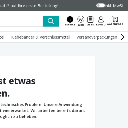
tt* auf Ihre erste Bestellung!
inkl. MwSt.
WARENKORB
SERVICE
LISTE
KONTO
WIKI
tel
Klebebänder & Verschlussmittel
Versandverpackungen
U
st etwas
en.
in technisches Problem. Unsere Anwendung
wie erwartet. Wir arbeiten bereits daran,
öglich zu beheben.