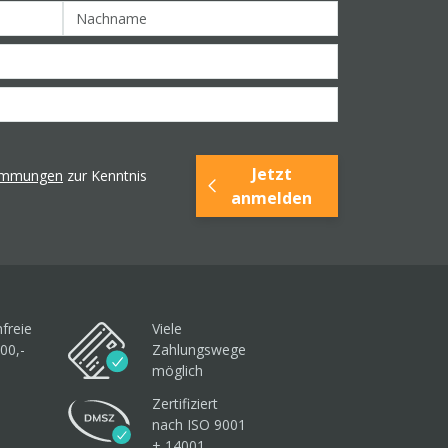
Jetzt
timmungen
zur Kenntnis
anmelden
freie
Viele
00,-
Zahlungswege
möglich
Zertifiziert
nach ISO 9001
+ 14001