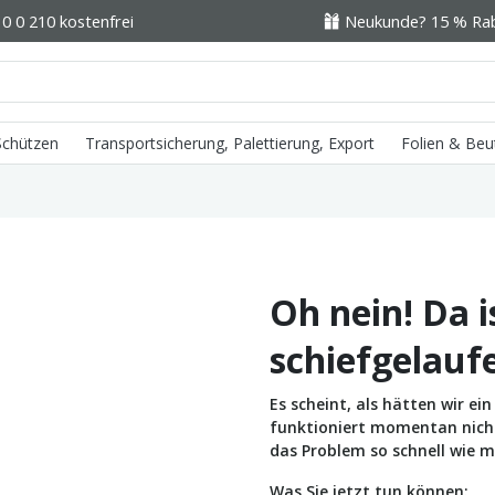
0 0 210 kostenfrei
Neukunde? 15 % Raba
 Schützen
Transportsicherung, Palettierung, Export
Folien & Beu
Oh nein! Da i
schiefgelauf
Es scheint, als hätten wir e
funktioniert momentan nicht 
das Problem so schnell wie m
Was Sie jetzt tun können: