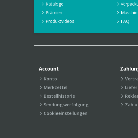
Kataloge
Verpack
Prämien
Maschin
Produktvideos
FAQ
Account
Zahlun
Konto
Vertr
Merkzettel
Liefe
Bestellhistorie
Rekla
Sendungsverfolgung
Zahlu
Cookieeinstellungen