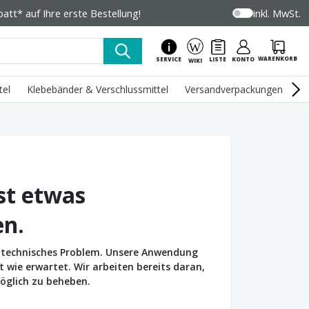
tt* auf Ihre erste Bestellung!
inkl. MwSt.
WARENKORB
SERVICE
LISTE
KONTO
WIKI
tel
Klebebänder & Verschlussmittel
Versandverpackungen
U
st etwas
en.
in technisches Problem. Unsere Anwendung
wie erwartet. Wir arbeiten bereits daran,
öglich zu beheben.