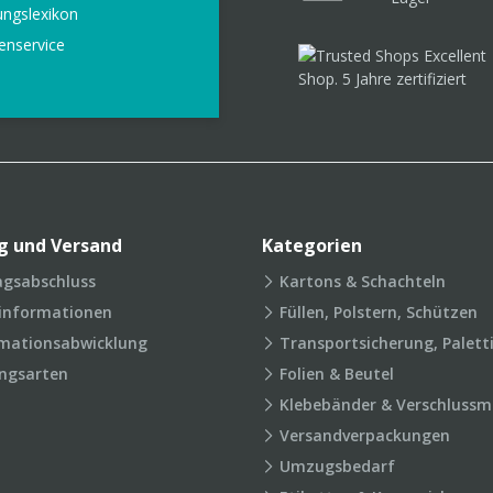
ungslexikon
enservice
g und Versand
Kategorien
agsabschluss
Kartons & Schachteln
rinformationen
Füllen, Polstern, Schützen
mationsabwicklung
Transportsicherung, Palett
ngsarten
Folien & Beutel
Klebebänder & Verschlussmi
Versandverpackungen
Umzugsbedarf