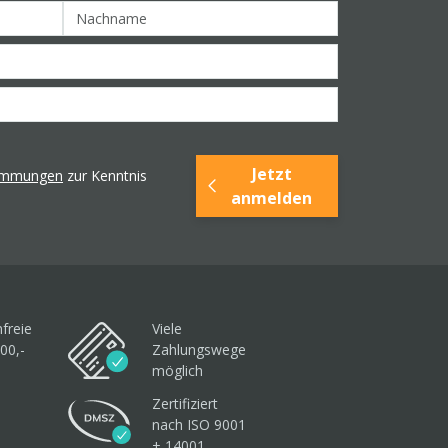
Jetzt
timmungen
zur Kenntnis
anmelden
freie
Viele
00,-
Zahlungswege
möglich
Zertifiziert
nach ISO 9001
+ 14001