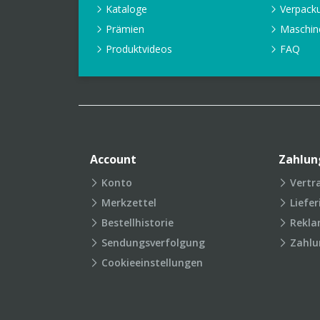
Kataloge
Verpack
Prämien
Maschin
Produktvideos
FAQ
Account
Zahlun
Konto
Vertr
Merkzettel
Liefe
Bestellhistorie
Rekla
Sendungsverfolgung
Zahlu
Cookieeinstellungen