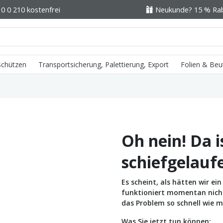
0 0 210 kostenfrei
Neukunde? 15 % Raba
 Schützen
Transportsicherung, Palettierung, Export
Folien & Beu
Oh nein! Da i
schiefgelauf
Es scheint, als hätten wir e
funktioniert momentan nicht 
das Problem so schnell wie m
Was Sie jetzt tun können: