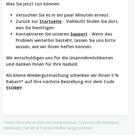
Was Sie jetzt tun können:
Versuchen Sie es in ein paar Minuten erneut.
Zurück zur
Startseite
- Vielleicht finden Sie dort,
was Sie benötigen.
Kontaktieren Sie unseren
Support
- Wenn das
Problem weiterhin besteht, lassen Sie uns bitte
wissen, wie wir Ihnen helfen können.
Wir entschuldigen uns für die Unannehmlichkeiten
und danken Ihnen für Ihre Geduld.
Als kleine Wiedergutmachung schenken wir Ihnen 5 %
Rabatt* auf Ihre nächste Bestellung mit dem Code
5SORRY
.
*Nicht mit anderen Aktionen kombinierbar, 1x pro Kunde einlösbar,
Maschinen, Geräte & Transporthilfen ausgenommen.