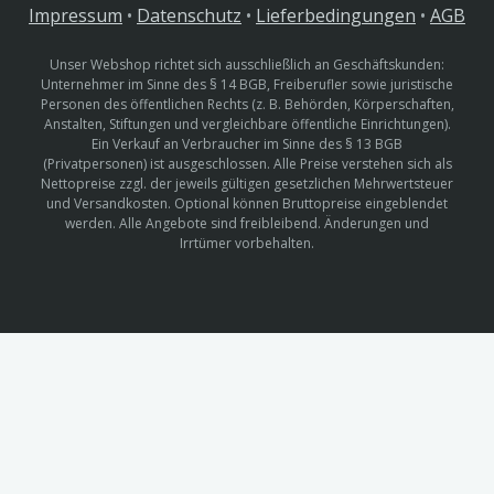
Impressum
•
Datenschutz
•
Lieferbedingungen
•
AGB
Unser Webshop richtet sich ausschließlich an Geschäftskunden:
Unternehmer im Sinne des § 14 BGB, Freiberufler sowie juristische
Personen des öffentlichen Rechts (z. B. Behörden, Körperschaften,
Anstalten, Stiftungen und vergleichbare öffentliche Einrichtungen).
Ein Verkauf an Verbraucher im Sinne des § 13 BGB
(Privatpersonen) ist ausgeschlossen. Alle Preise verstehen sich als
Nettopreise zzgl. der jeweils gültigen gesetzlichen Mehrwertsteuer
und Versandkosten. Optional können Bruttopreise eingeblendet
werden. Alle Angebote sind freibleibend. Änderungen und
Irrtümer vorbehalten.