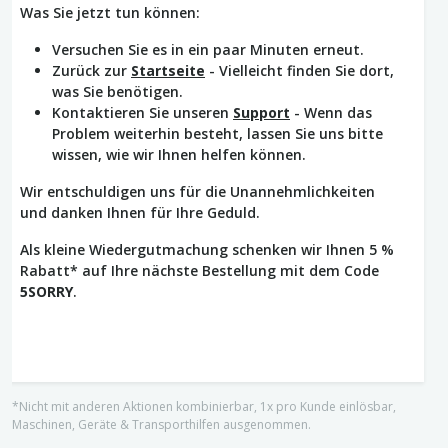
Was Sie jetzt tun können:
Versuchen Sie es in ein paar Minuten erneut.
Zurück zur
Startseite
- Vielleicht finden Sie dort,
was Sie benötigen.
Kontaktieren Sie unseren
Support
- Wenn das
Problem weiterhin besteht, lassen Sie uns bitte
wissen, wie wir Ihnen helfen können.
Wir entschuldigen uns für die Unannehmlichkeiten
und danken Ihnen für Ihre Geduld.
Als kleine Wiedergutmachung schenken wir Ihnen 5 %
Rabatt* auf Ihre nächste Bestellung mit dem Code
5SORRY
.
*Nicht mit anderen Aktionen kombinierbar, 1x pro Kunde einlösbar,
Maschinen, Geräte & Transporthilfen ausgenommen.