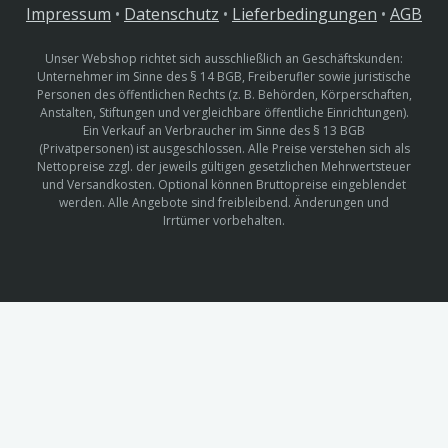
Impressum
•
Datenschutz
•
Lieferbedingungen
•
AGB
Unser Webshop richtet sich ausschließlich an Geschäftskunden:
Unternehmer im Sinne des § 14 BGB, Freiberufler sowie juristische
Personen des öffentlichen Rechts (z. B. Behörden, Körperschaften,
Anstalten, Stiftungen und vergleichbare öffentliche Einrichtungen).
Ein Verkauf an Verbraucher im Sinne des § 13 BGB
(Privatpersonen) ist ausgeschlossen. Alle Preise verstehen sich als
Nettopreise zzgl. der jeweils gültigen gesetzlichen Mehrwertsteuer
und Versandkosten. Optional können Bruttopreise eingeblendet
werden. Alle Angebote sind freibleibend. Änderungen und
Irrtümer vorbehalten.