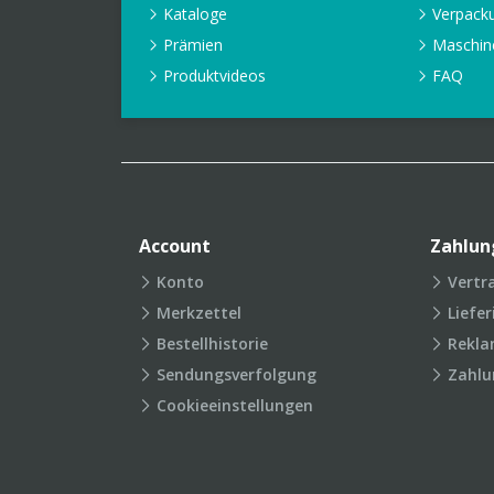
Kataloge
Verpack
Prämien
Maschin
Produktvideos
FAQ
Account
Zahlun
Konto
Vertr
Merkzettel
Liefe
Bestellhistorie
Rekla
Sendungsverfolgung
Zahlu
Cookieeinstellungen