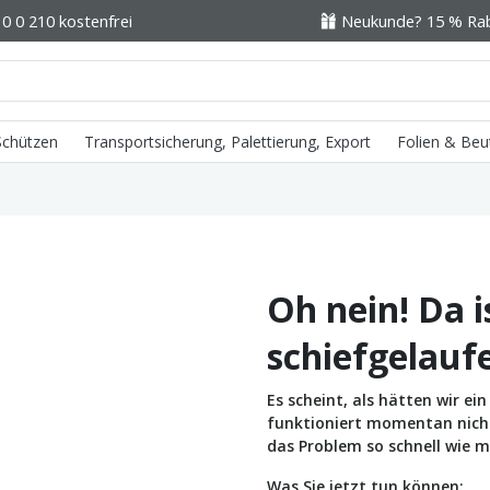
0 0 210 kostenfrei
Neukunde? 15 % Raba
 Schützen
Transportsicherung, Palettierung, Export
Folien & Beu
Oh nein! Da i
schiefgelauf
Es scheint, als hätten wir e
funktioniert momentan nicht 
das Problem so schnell wie m
Was Sie jetzt tun können: