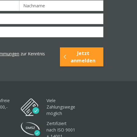
Jetzt
timmungen
zur Kenntnis
anmelden
freie
Viele
00,-
Zahlungswege
möglich
Zertifiziert
nach ISO 9001
+ 14001