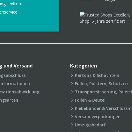
ungslexikon
enservice
g und Versand
Kategorien
agsabschluss
Kartons & Schachteln
rinformationen
Füllen, Polstern, Schützen
mationsabwicklung
Transportsicherung, Palett
ngsarten
Folien & Beutel
Klebebänder & Verschlussmi
Versandverpackungen
Umzugsbedarf