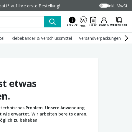
tt* auf Ihre erste Bestellung!
inkl. MwSt.
WARENKORB
SERVICE
LISTE
KONTO
WIKI
tel
Klebebänder & Verschlussmittel
Versandverpackungen
U
st etwas
en.
in technisches Problem. Unsere Anwendung
wie erwartet. Wir arbeiten bereits daran,
öglich zu beheben.